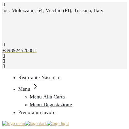
Skip
to
loc. Molezzano, 64, Vicchio (FI), Toscana, Italy
the
content
+393924520081
Ristorante Nascosto
Menu
Menu Alla Carta
Menu Degustazione
Prenota un tavolo