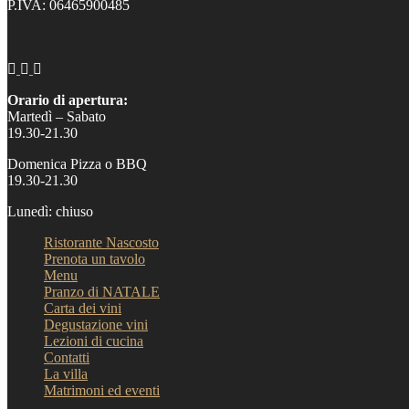
P.IVA: 06465900485
Orario di apertura:
Martedì – Sabato
19.30-21.30
Domenica Pizza o BBQ
19.30-21.30
Lunedì: chiuso
Ristorante Nascosto
Prenota un tavolo
Menu
Pranzo di NATALE
Carta dei vini
Degustazione vini
Lezioni di cucina
Contatti
La villa
Matrimoni ed eventi