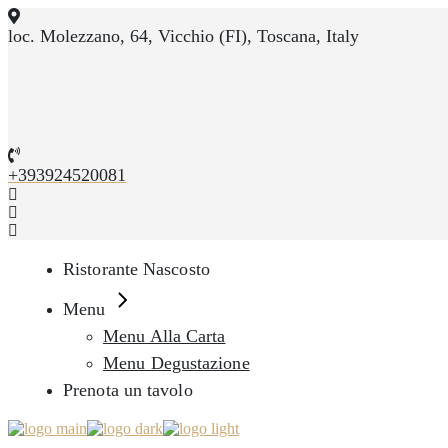
Skip
to
loc. Molezzano, 64, Vicchio (FI), Toscana, Italy
the
content
+393924520081
Ristorante Nascosto
Menu
Menu Alla Carta
Menu Degustazione
Prenota un tavolo