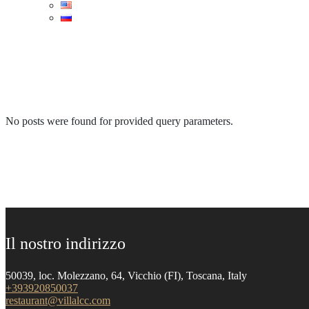
No posts were found for provided query parameters.
Il nostro indirizzo
50039, loc. Molezzano, 64, Vicchio (FI), Toscana, Italy
+393920850037
restaurant@villalcc.com