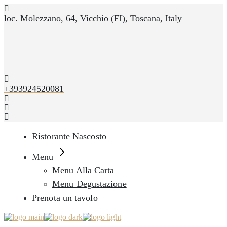
Skip
to
loc. Molezzano, 64, Vicchio (FI), Toscana, Italy
the
content
+393924520081
Ristorante Nascosto
Menu
Menu Alla Carta
Menu Degustazione
Prenota un tavolo