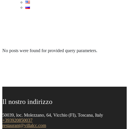
No posts were found for provided query parameters.
Il nostro indirizzo
50039, loc. Molezzano, 64, Vicchio (FI), Toscana, Italy
+393920850037
restaurant@villalcc.com